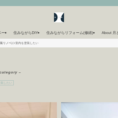
ベー
住みながらDIY
住みながらリフォーム(修繕)
About 
装リノベ)
室内を塗装したい
category –
塗装したい