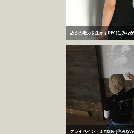
故さの魅力を生かすDIY [住みながら
クレイペイントDIY塗装 [住みながら