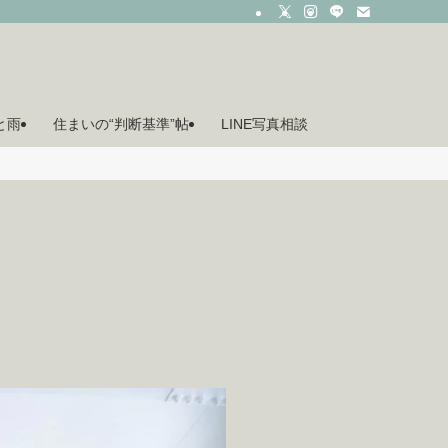
月と雨
住まいの“判断基準”帖
LINE写真相談