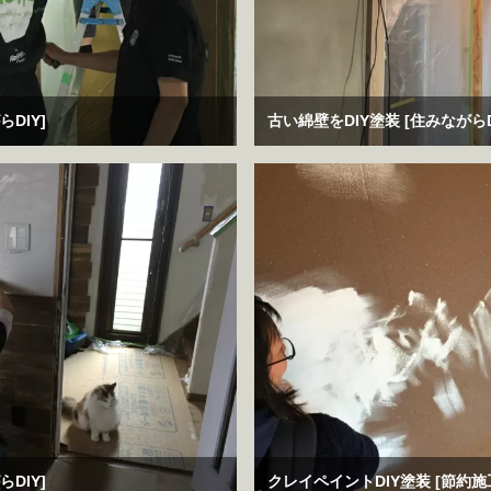
DIY]
古い綿壁をDIY塗装 [住みながらD
DIY]
クレイペイントDIY塗装 [節約施