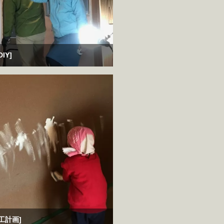
IY]
工計画]