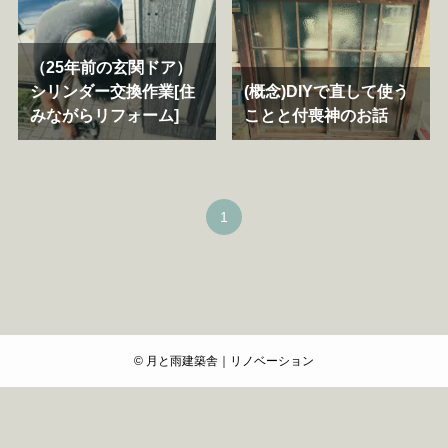
（25年前の玄関ドア）
シリンダー交換作業[住
(概念)DIYで直して使う
みながらリフォーム]
ことと付喪神のお話
1
©
月と雨建築舎｜リノベーション