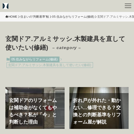
HOME
住まいの“判断基準”帖
05.住みながらリフォーム(修繕)
玄関ドア.アルミサッシ.木
玄関ドア.アルミサッシ.木製建具を直して
使いたい(修繕)
– category –
05.住みながらリフォーム(修繕)
玄関ドア.アルミサッシ.木製建具を直して使いたい(修繕)
玄関ドアのリフォーム
折れ戸が外れた・動か
は補助金がなくてもや
ない…修理できる？交
るべき？私が「今」と
換との判断基準をリフ
判断した理由
ォーム屋が解説