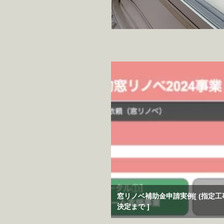
窓リノベ補助金申請実例[ (指定
決定まで ]