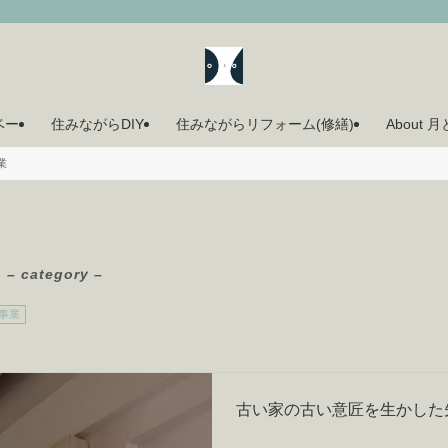
ベー
住みながらDIY
住みながらリフォーム(修繕)
About 
業
– category –
事業
古い家の古い意匠を生かした