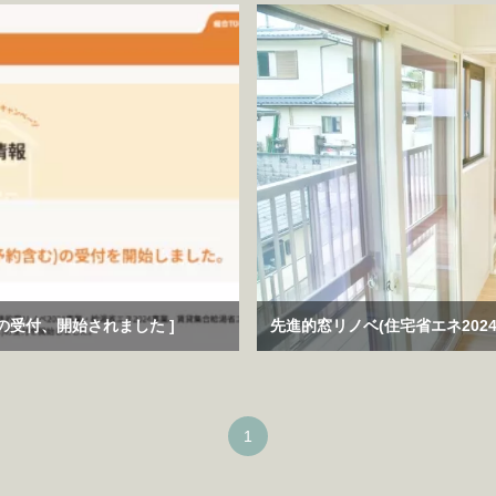
請の受付、開始されました ]
先進的窓リノベ(住宅省エネ202
1