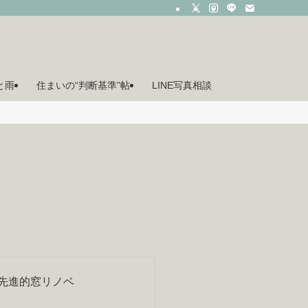
月と雨
住まいの“判断基準”帖
LINE写真相談
先進的窓リノベ