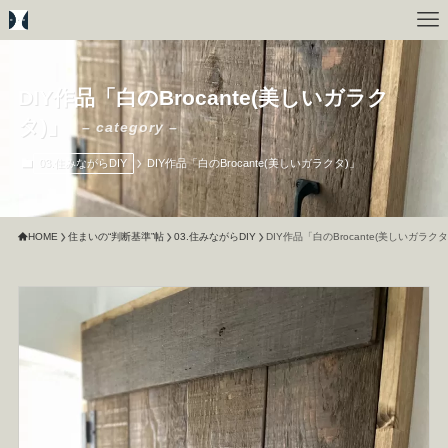
DIY作品「白のBrocante(美しいガラク
タ)」
– category –
03.住みながらDIY
DIY作品「白のBrocante(美しいガラクタ)」
HOME
住まいの“判断基準”帖
03.住みながらDIY
DIY作品「白のBrocante(美しいガラクタ