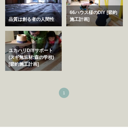
66ハウス様のDIY [節約
品質は創る者の人間性
施工計画]
ユカハリDIYサポート
(スギ無垢材:森の学校)
[節約施工計画]
1