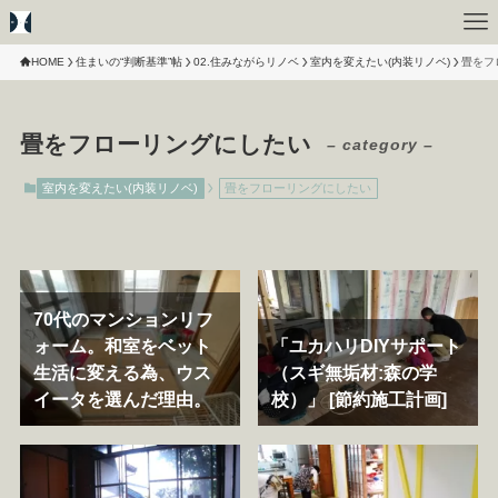
HOME
住まいの“判断基準”帖
02.住みながらリノベ
室内を変えたい(内装リノベ)
畳をフ
畳をフローリングにしたい
– category –
室内を変えたい(内装リノベ)
畳をフローリングにしたい
70代のマンションリフ
ォーム。和室をベット
「ユカハリDIYサポート
生活に変える為、ウス
（スギ無垢材:森の学
イータを選んだ理由。
校）」 [節約施工計画]