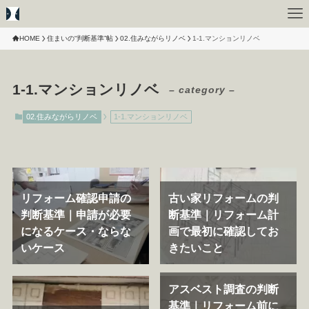
HOME
住まいの“判断基準”帖
02.住みながらリノベ
1-1.マンションリノベ
1-1.マンションリノベ
– category –
02.住みながらリノベ
1-1.マンションリノベ
リフォーム確認申請の
古い家リフォームの判
判断基準｜申請が必要
断基準｜リフォーム計
になるケース・ならな
画で最初に確認してお
いケース
きたいこと
アスベスト調査の判断
基準｜リフォーム前に