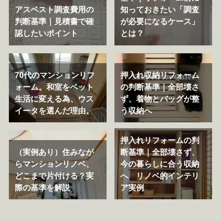
アスベスト調査費用の
知っておきたい「調査
判断基準｜見積書で確
が必要になるケース」
認したいポイント
とは？
70代のマンションリフ
押入れ収納リフォーム
ォーム。和室をベット
の判断基準｜全部壊さ
生活に変える為、ウス
ず、着物とバッグが整
イータを選んだ理由。
う収納へ
押入れリフォームの判
（実例あり）住みなが
断基準｜全部壊さず、
らマンションリノベ、
今の暮らしに合う収納
どこまで片付ける？実
へ リノベ的インテリ
際の基準を解説
ア実例