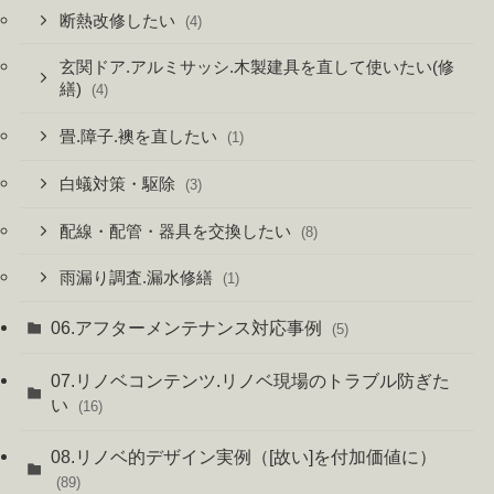
断熱改修したい
(4)
玄関ドア.アルミサッシ.木製建具を直して使いたい(修
繕)
(4)
畳.障子.襖を直したい
(1)
白蟻対策・駆除
(3)
配線・配管・器具を交換したい
(8)
雨漏り調査.漏水修繕
(1)
06.アフターメンテナンス対応事例
(5)
07.リノベコンテンツ.リノベ現場のトラブル防ぎた
い
(16)
08.リノベ的デザイン実例（[故い]を付加価値に）
(89)