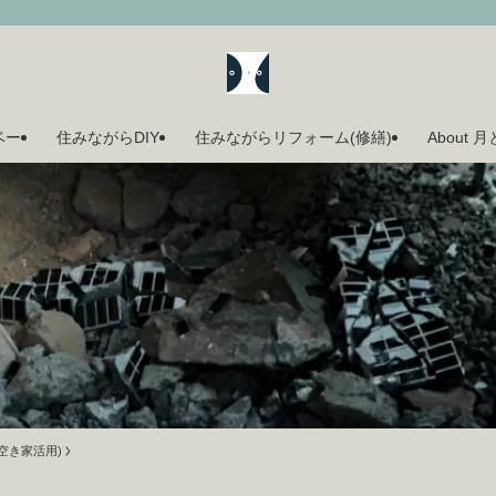
ベー
住みながらDIY
住みながらリフォーム(修繕)
About 
(空き家活用)