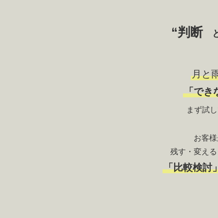
“
判断
月と
「でき
まず試し
お客様
「比較検討