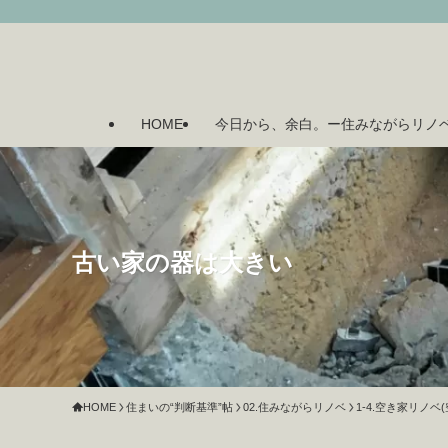
HOME
今日から、余白。ー住みながらリノ
古い家の器は大きい
HOME
住まいの“判断基準”帖
02.住みながらリノベ
1-4.空き家リノベ