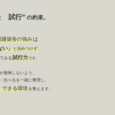
試行”
の約束。
と
雨建築舎の強み
は
ない」
と決めつけず
、

試行力
てみる
です。
が後悔しないよう、

」
できる環境
を整えます。