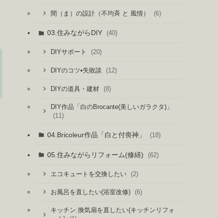
(6)
間（ま）の設計（不均斉 と 風情）
03.住みながらDIY
(40)
(20)
DIYサポート
(12)
DIYのコツ•失敗談
(8)
DIYの道具・建材
DIY作品「白のBrocante(美しいガラクタ)」
(11)
04.Bricoleur作品「白と付喪神」
(18)
05.住みながらリフォーム(修繕)
(62)
(2)
エコキュートを交換したい
(6)
お風呂を直したい(浴室改修)
キッチン.換気扇を直したい(キッチンリフォ