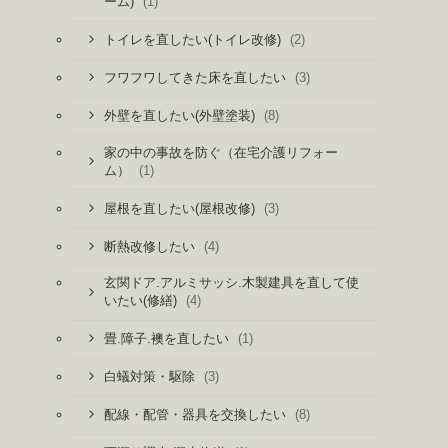
(1)
ーム)
(2)
トイレを直したい(トイレ改修)
(3)
フワフワしてきた床を直したい
(8)
外壁を直したい(外壁塗装)
家の中の事故を防ぐ（在宅介護リフォー
(1)
ム）
(3)
屋根を直したい(屋根改修)
(4)
断熱改修したい
玄関ドア.アルミサッシ.木製建具を直して使
(4)
いたい(修繕)
(1)
畳.障子.襖を直したい
(3)
白蟻対策・駆除
(8)
配線・配管・器具を交換したい