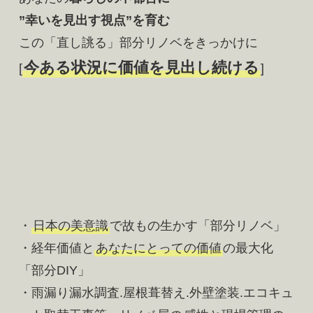
”幸いを見出す視点”を育む
この「直し誂る」部分リノベをきっかけに
今ある状況に価値を見出し続ける
[
]
・
日本の美意識
で故もの生かす「部分リノベ」 
・経年価値と
あなたにとっての価値
の最大化
「部分DIY」
・雨漏り漏水調査.屋根葺替え.外壁塗装.エコキュ