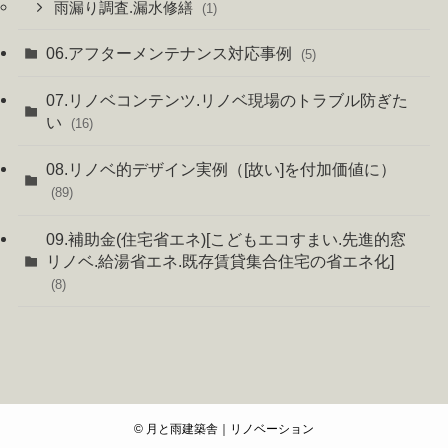
雨漏り調査.漏水修繕
(1)
06.アフターメンテナンス対応事例
(5)
07.リノベコンテンツ.リノベ現場のトラブル防ぎた
い
(16)
08.リノベ的デザイン実例（[故い]を付加価値に）
(89)
09.補助金(住宅省エネ)[こどもエコすまい.先進的窓
リノベ.給湯省エネ.既存賃貸集合住宅の省エネ化]
(8)
©
月と雨建築舎｜リノベーション