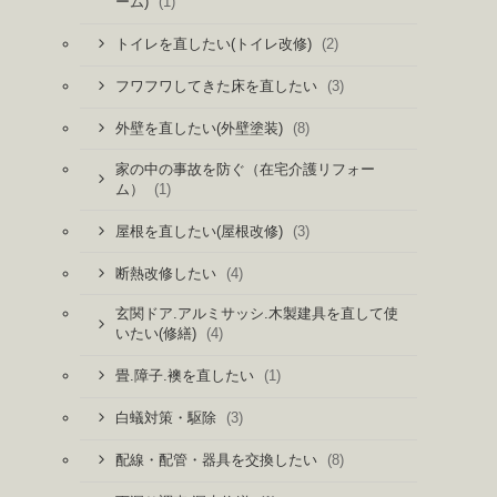
(1)
ーム)
(2)
トイレを直したい(トイレ改修)
(3)
フワフワしてきた床を直したい
(8)
外壁を直したい(外壁塗装)
家の中の事故を防ぐ（在宅介護リフォー
(1)
ム）
(3)
屋根を直したい(屋根改修)
(4)
断熱改修したい
玄関ドア.アルミサッシ.木製建具を直して使
(4)
いたい(修繕)
(1)
畳.障子.襖を直したい
(3)
白蟻対策・駆除
(8)
配線・配管・器具を交換したい