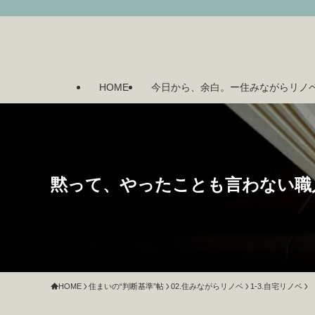
HOME
今日から、余白。ー住みながらリノ
黙って、やったことも言わない職
HOME
住まいの“判断基準”帖
02.住みながらリノベ
1-3.自宅リノベ