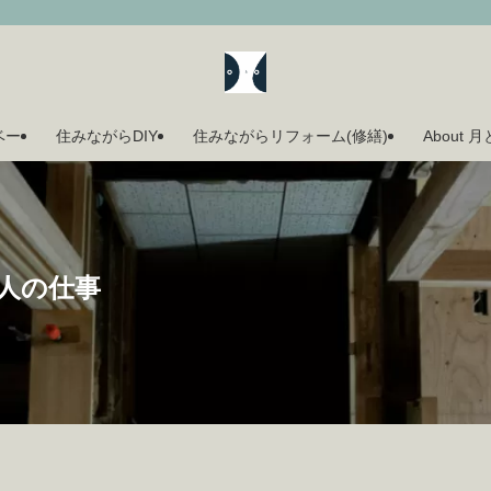
ベー
住みながらDIY
住みながらリフォーム(修繕)
About 
人の仕事