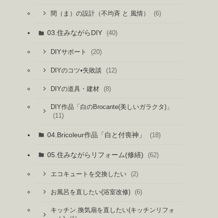
(6)
間（ま）の設計（不均斉 と 風情）
03.住みながらDIY
(40)
(20)
DIYサポート
(12)
DIYのコツ•失敗談
(8)
DIYの道具・建材
DIY作品「白のBrocante(美しいガラクタ)」
(11)
04.Bricoleur作品「白と付喪神」
(18)
05.住みながらリフォーム(修繕)
(62)
(2)
エコキュートを交換したい
(6)
お風呂を直したい(浴室改修)
キッチン.換気扇を直したい(キッチンリフォ