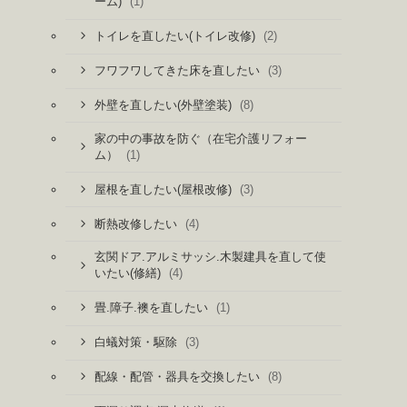
(1)
ーム)
(2)
トイレを直したい(トイレ改修)
(3)
フワフワしてきた床を直したい
(8)
外壁を直したい(外壁塗装)
家の中の事故を防ぐ（在宅介護リフォー
(1)
ム）
(3)
屋根を直したい(屋根改修)
(4)
断熱改修したい
玄関ドア.アルミサッシ.木製建具を直して使
(4)
いたい(修繕)
(1)
畳.障子.襖を直したい
(3)
白蟻対策・駆除
(8)
配線・配管・器具を交換したい