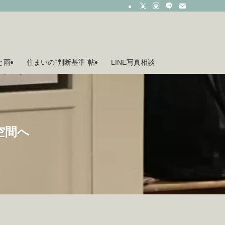
月と雨
住まいの“判断基準”帖
LINE写真相談
空間へ