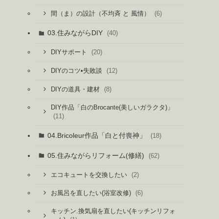
(6)
間（ま）の設計（不均斉 と 風情）
03.住みながらDIY
(40)
(20)
DIYサポート
(12)
DIYのコツ•失敗談
(8)
DIYの道具・建材
DIY作品「白のBrocante(美しいガラクタ)」
(11)
04.Bricoleur作品「白と付喪神」
(18)
05.住みながらリフォーム(修繕)
(62)
(2)
エコキュートを交換したい
(6)
お風呂を直したい(浴室改修)
キッチン.換気扇を直したい(キッチンリフォ