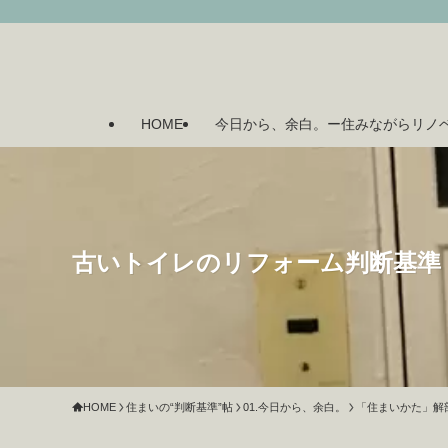
HOME
今日から、余白。ー住みながらリノ
古いトイレのリフォーム判断基準
HOME
住まいの“判断基準”帖
01.今日から、余白。
「住まいかた」解